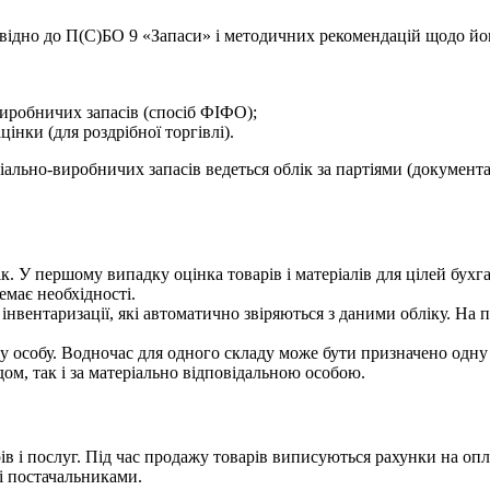
дповідно до П(С)БО 9 «Запаси» і методичних рекомендацій щодо й
виробничих запасів (спосіб ФІФО);
інки (для роздрібної торгівлі).
ально-виробничих запасів ведеться облік за партіями (документ
. У першому випадку оцінка товарів і матеріалів для цілей бухга
має необхідності.
нвентаризації, які автоматично звіряються з даними обліку. На п
 особу. Водночас для одного складу може бути призначено одну в
дом, так і за матеріально відповідальною особою.
в і послуг. Під час продажу товарів виписуються рахунки на опла
 і постачальниками.