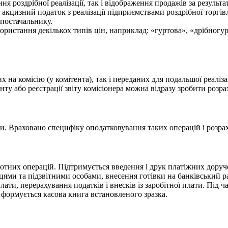
я роздрібної реалізації, так і відображення продажів за результа
акцизний податок з реалізації підприємствами роздрібної торгівл
 постачальнику.
стання декількох типів цін, наприклад: «гуртова», «дрібногурто
х на комісію (у комітента), так і переданих для подальшої реаліз
енту або реєстрації звіту комісіонера можна відразу зробити розр
ри. Враховано специфіку оподатковування таких операцій і розра
алютних операцій. Підтримується введення і друк платіжних доруч
цями та підзвітними особами, внесення готівки на банківський 
лати, перерахування податків і внесків із заробітної плати. Під
в формується касова книга встановленого зразка.