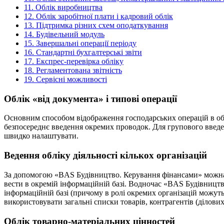
11.
Облік виробництва
12.
Облік заробітної плати і кадровий облік
13.
Підтримка різних схем оподаткування
14.
Будівельний модуль
15.
Завершальні операції періоду
16.
Стандартні бухгалтерські звіти
17.
Експрес-перевірка обліку
18.
Регламентована звітність
19.
Сервісні можливості
Облік «від документа» і типові операції
Основним способом відображення господарських операцій в обл
безпосереднє введення окремих проводок. Для групового введе
швидко налаштувати.
Ведення обліку діяльності кількох організацій
За допомогою «BAS Будівництво. Керування фінансами» можна ве
вести в окремій інформаційній базі. Водночас «BAS Будівництв
інформаційній базі (причому в ролі окремих організацій можуть
використовувати загальні списки товарів, контрагентів (ділових п
Облік товарно-матеріальних цінностей