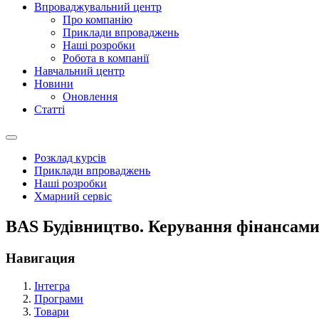
Впроваджувальний центр
Про компанію
Приклади впроваджень
Наші розробки
Робота в компанії
Навчальний центр
Новини
Оновлення
Статті
Розклад курсів
Приклади впроваджень
Наші розробки
Хмарний сервіс
BAS Будівництво. Керування фінансами
Навигация
Інтегра
Програми
Товари