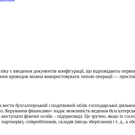
іку є введення документів конфігурації, що відповідають перви
ння проводок можна використовувати типові операції — простий 
сти бухгалтерський і податковий облік господарської діяльності
о. Керування фінансами» надає можливість ведення бухгалтерськог
 виступати фізичні особи – підприємці). Це зручно, якщо їх госп
артнерів), співробітників, складів (місць зберігання) і т. д., а о