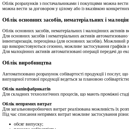
Облік розрахунків з постачальниками і покупцями можна вести 
можна вести за договором у цілому або із вказівкою конкретних
Облік основних засобів, нематеріальних і малоці
Облік основних засобів, нематеріальних і малоцінних активів 
Для основних засобів і нематеріальних активів автоматизовано т
інвентаризація, переоцінка (для основних засобів). Можливий р
що використовуються сезонно, можливе застосування графіків н
Для малоцінних активів автоматизовані операції передачі до експ
Облік виробництва
Автоматизовано розрахунок собівартості продукції і послуг, 
випущеної готової продукції ведеться за плановою собівартістю
Облік напівфабрикатів
Для складних технологічних процесів, що мають проміжні стадії
Облік непрямих витрат
Для загальновиробничих витрат реалізована можливість їх розп
Під час списання непрямих витрат можливе застосування різних
обсяг випуску;