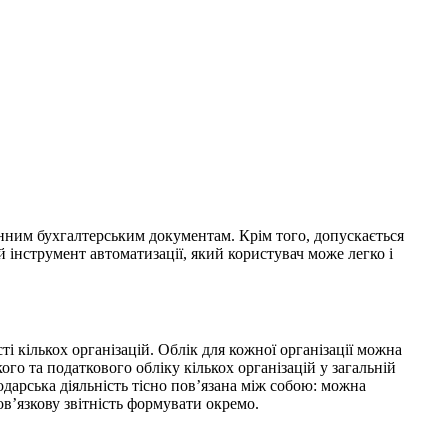
нним бухгалтерським документам. Крім того, допускається
інструмент автоматизації, який користувач може легко і
 кількох організацій. Облік для кожної організації можна
о та податкового обліку кількох організацій у загальній
одарська діяльність тісно пов’язана між собою: можна
бов’язкову звітність формувати окремо.