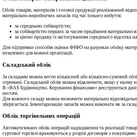
Облік товарів, матеріалів і готової продукції реалізований ві
матеріально-виробничих запасів під час їхнього вибуття:
за середньою собівартістю;
за собівартістю перших за часом придбання матеріально-
за ціною продажу із застосуванням середнього відсотка нац
Для підтримки способів оцінки ФІФО на рахунках обліку матері
незалежно для кожної організації.
Складський облік
За складами можна вести кількісний або кількісно-сумовий облік
отримані. Складський облік можна відключити, якщо у ньому не
В «BAS Будівництво. Керування фінансами» реєструються дані і
нестачі.
Для кожного складу можна визначити матеріально відповідальну
зберігається. Інвентаризацію запасів можна виконати як за скла
Облік торгівельних операцій
Автоматизовано облік операцій надходження та реалізації товарі
гуртової торгівлі враховуються у розрізі договорів з покупцями