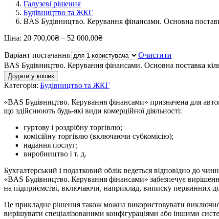
Галузеві рішення
Будівництво та ЖКГ
BAS Будівництво. Керування фінансами. Основна постав
Ціна:
20 700,00
₴
–
52 000,00
₴
Варіант постачання
Очистити
BAS Будівництво. Керування фінансами. Основна поставка кіль
Додати у кошик
Категорія:
Будівництво та ЖКГ
«BAS Будівництво. Керування фінансами» призначена для автомат
що здійснюють будь-які види комерційної діяльності:
гуртову і роздрібну торгівлю;
комісійну торгівлю (включаючи субкомісію);
надання послуг;
виробництво і т. д.
Бухгалтерський і податковий облік ведеться відповідно до чинн
«BAS Будівництво. Керування фінансами» забезпечує вирішення 
на підприємстві, включаючи, наприклад, виписку первинних до
Це прикладне рішення також можна використовувати виключно дл
вирішувати спеціалізованими конфігураціями або іншими сист