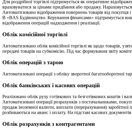
Для роздрібної торгівлі підтримується як оперативне відображенн
враховуватися за цінами придбання або продажу. Нараховується 
Автоматизовано відображення повернень товарів від покупця і
В «BAS Будівництво. Керування фінансами» підтримується викори
відображення операцій надходження і реалізації.
Облік комісійної торгівлі
Автоматизовано облік комісійної торгівлі як щодо товарів, узяти
передачі товарів на субкомісію. Під час формування звіту коміт
Облік операцій з тарою
Автоматизовані операції з обліку зворотної багатооборотної та
Облік банківських і касових операцій
Реалізовано облік руху готівкових та безготівкових коштів і в
Автоматизовані операції розрахунків з постачальниками, покуп
продаж іноземної валюти, виплати (перерахування) заробітної п
розбиваються на аванс і оплату. На підставі касових документі
Облік розрахунків з контрагентами