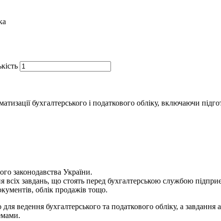
ка
кість
изації бухгалтерського і податкового обліку, включаючи підготов
ого законодавства України.
всіх завдань, що стоять перед бухгалтерською службою підприєм
кументів, облік продажів тощо.
я ведення бухгалтерського та податкового обліку, а завдання а
емами.