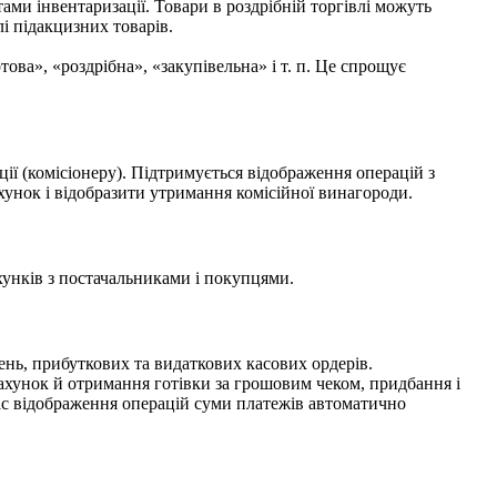
тами інвентаризації. Товари в роздрібній торгівлі можуть
і підакцизних товарів.
ва», «роздрібна», «закупівельна» і т. п. Це спрощує
ації (комісіонеру). Підтримується відображення операцій з
ахунок і відобразити утримання комісійної винагороди.
хунків з постачальниками і покупцями.
ень, прибуткових та видаткових касових ордерів.
рахунок й отримання готівки за грошовим чеком, придбання і
 час відображення операцій суми платежів автоматично