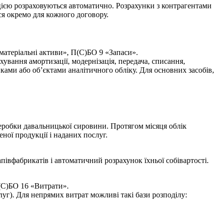
ацією розраховуються автоматично. Розрахунки з контрагентами
ся окремо для кожного договору.
матеріальні активи», П(С)БО 9 «Запаси».
хування амортизації, модернізація, передача, списання,
нками або об’єктами аналітичного обліку. Для основних засобів,
еробки давальницької сировини. Протягом місяця облік
ної продукції і наданих послуг.
півфабрикатів і автоматичний розрахунок їхньої собівартості.
П(С)БО 16 «Витрати».
уг). Для непрямих витрат можливі такі бази розподілу: