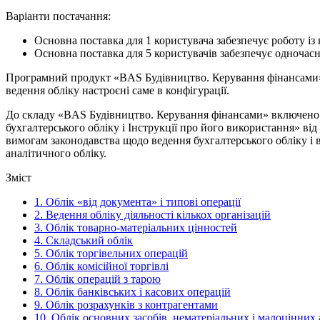
Варіанти постачання:
Основна поставка для 1 користувача забезпечує роботу із
Основна поставка для 5 користувачів забезпечує одночасну
Програмний продукт «BAS Будівництво. Керування фінансами»
ведення обліку настроєні саме в конфігурації.
До складу «BAS Будівництво. Керування фінансами» включено п
бухгалтерського обліку і Інструкції про його використання» від
вимогам законодавства щодо ведення бухгалтерського обліку і в
аналітичного обліку.
Зміст
1.
Облік «від документа» і типові операції
2.
Ведення обліку діяльності кількох організацій
3.
Облік товарно-матеріальних цінностей
4.
Складський облік
5.
Облік торгівельних операцій
6.
Облік комісійної торгівлі
7.
Облік операцій з тарою
8.
Облік банківських і касових операцій
9.
Облік розрахунків з контрагентами
10.
Облік основних засобів, нематеріальних і малоцінних 