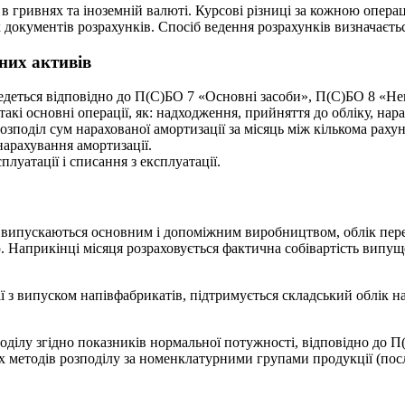
в гривнях та іноземній валюті. Курсові різниці за кожною опер
 документів розрахунків. Спосіб ведення розрахунків визначаєть
нних активів
ведеться відповідно до П(С)БО 7 «Основні засоби», П(С)БО 8 «Не
акі основні операції, як: надходження, прийняття до обліку, нара
озподіл сум нарахованої амортизації за місяць між кількома раху
арахування амортизації.
луатації і списання з експлуатації.
що випускаються основним і допоміжним виробництвом, облік пер
. Наприкінці місяця розраховується фактична собівартість випуще
 з випуском напівфабрикатів, підтримується складський облік на
оділу згідно показників нормальної потужності, відповідно до 
 методів розподілу за номенклатурними групами продукції (посл