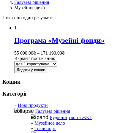
Галузеві рішення
Музейное дело
Показано один результат
1.
Програма «Музейні фонди»
55 090,00
₴
–
171 190,00
₴
Варіант постачання:
Додати у кошик
Кошик
Категорії
Нові продукти
Галузеві рішення
Будівництво та ЖКГ
Музейное дело
Транспорт