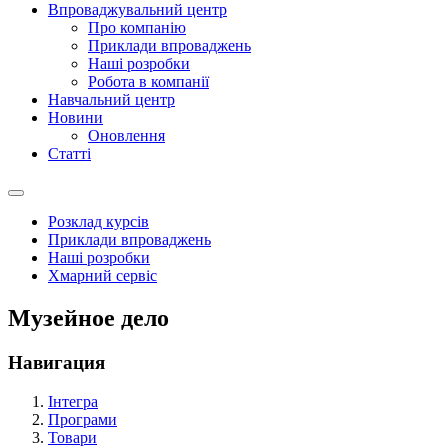
Впроваджувальний центр
Про компанію
Приклади впроваджень
Наші розробки
Робота в компанії
Навчальний центр
Новини
Оновлення
Статті
Розклад курсів
Приклади впроваджень
Наші розробки
Хмарний сервіс
Музейное дело
Навигация
Інтегра
Програми
Товари