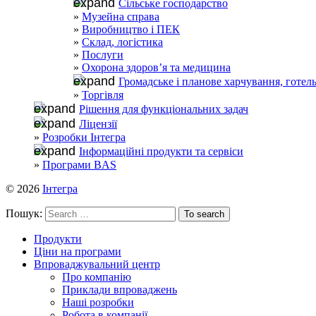
Сільське господарство
Музейна справа
Виробництво і ПЕК
Склад, логістика
Послуги
Охорона здоров’я та медицина
Громадське і планове харчування, готел
Торгівля
Рішення для функціональних задач
Ліцензії
Розробки Інтегра
Інформаційні продукти та сервіси
Програми BAS
© 2026
Інтегра
Пошук:
Продукти
Ціни на програми
Впроваджувальний центр
Про компанію
Приклади впроваджень
Наші розробки
Робота в компанії