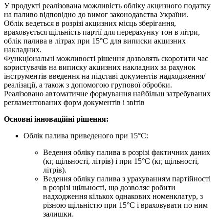
У продукті реалізована можливість обліку акцизного податку
на паливо відповідно до вимог законодавства України.
Облік ведеться в розрізі акцизних місць зберігання,
враховується щільність партії для перерахунку тон в літри,
облік палива в літрах при 15°С для виписки акцизних
накладних.
Функціональні можливості рішення дозволять скоротити час
користувачів на виписку акцизних накладних за рахунок
інструментів введення на підставі документів надходження/
реалізації, а також з допомогою групової обробки.
Реалізовано автоматичне формування найбільш затребуваних
регламентованих форм документів і звітів
Основні інноваційні рішення:
Облік палива приведеного при 15°С:
Ведення обліку палива в розрізі фактичних даних
(кг, щільності, літрів) і при 15°С (кг, щільності,
літрів).
Ведення обліку палива з урахуванням партійності
в розрізі щільності, що дозволяє робити
надходження кількох однакових номенклатур, з
різною щільністю при 15°С і враховувати по ним
залишки.