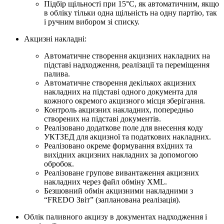
Підбір щільності при 15°С, як автоматичним, якщо
в обліку тільки одна щільність на одну партію, так
і ручним вибором зі списку.
Акцизні накладні:
Автоматичне створення акцизних накладних на
підставі надходження, реалізації та переміщення
палива.
Автоматичне створення декількох акцизних
накладних на підставі одного документа для
кожного окремого акцизного місця зберігання.
Контроль акцизних накладних, попередньо
створених на підставі документів.
Реалізовано додаткове поле для внесення коду
УКТЗЕД для акцизної та податкових накладних.
Реалізовано окреме формування вхідних та
вихідних акцизних накладних за допомогою
обробок.
Реалізоване групове вивантаження акцизних
накладних через файл обміну XML.
Безшовний обмін акцизними накладними з
“FREDO Звіт” (запланована реалізація).
Облік паливного акцизу в документах надходження і