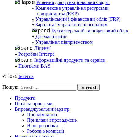
Рішення для функціональних задач
Комплексне управління ресурсами
підприємства (ERP)
Управлінський і фінансовий облік (FRP)
Зарплата і управління персоналом
Бухгалтерський та податковий облік
Документообіг
Управління підприємством
Ліцензії
Розробки Інтегра
Інформаційні продукти та сервіси
Програми BAS
© 2026
Інтегра
Пошук:
Продукти
Ціни на програми
Впроваджувальний центр
Про компанію
Приклади впроваджень
Наші розробки
Робота в компанії
Навчальний центр