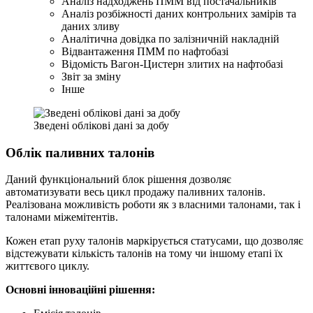
Аналіз надходжень ПММ від постачальників
Аналіз розбіжності даних контрольних замірів та
даних зливу
Аналітична довідка по залізничній накладній
Відвантаження ПММ по нафтобазі
Відомість Вагон-Цистерн злитих на нафтобазі
Звіт за зміну
Інше
Зведені облікові дані за добу
Облік паливних талонів
Даний функціональний блок рішення дозволяє
автоматизувати весь цикл продажу паливних талонів.
Реалізована можливість роботи як з власними талонами, так і
талонами міжемітентів.
Кожен етап руху талонів маркірується статусами, що дозволяє
відстежувати кількість талонів на тому чи іншому етапі їх
життєвого циклу.
Основні інноваційні рішення: