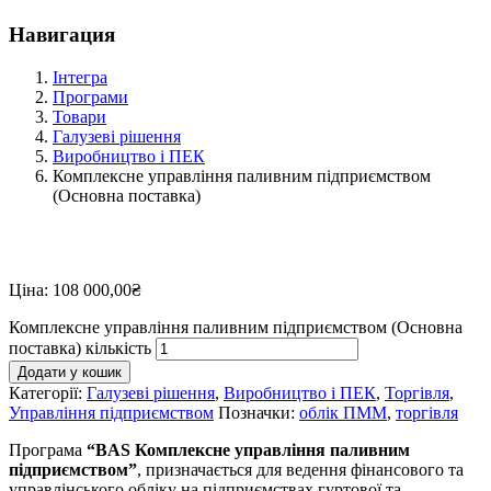
Навигация
Інтегра
Програми
Товари
Галузеві рішення
Виробництво і ПЕК
Комплексне управління паливним підприємством
(Основна поставка)
Ціна:
108 000,00
₴
Комплексне управління паливним підприємством (Основна
поставка) кількість
Додати у кошик
Категорії:
Галузеві рішення
,
Виробництво і ПЕК
,
Торгівля
,
Управління підприємством
Позначки:
облік ПММ
,
торгівля
Програма
“BAS Комплексне управління паливним
підприємством”
, призначається для ведення фінансового та
управлінського обліку на підприємствах гуртової та