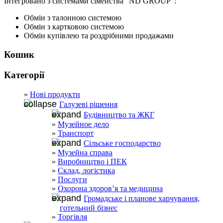
Інтегровано з системами сімейства “ND GROUP”:
Обмін з талонною системою
Обмін з картковою системою
Обмін купівлею та роздрібними продажами
Кошик
Категорії
Нові продукти
Галузеві рішення
Будівництво та ЖКГ
Музейное дело
Транспорт
Сільське господарство
Музейна справа
Виробництво і ПЕК
Склад, логістика
Послуги
Охорона здоров’я та медицина
Громадське і планове харчування,
готельний бізнес
Торгівля