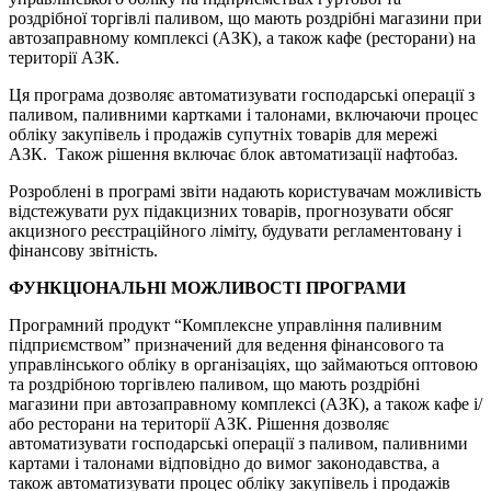
роздрібної торгівлі паливом, що мають роздрібні магазини при
автозаправному комплексі (АЗК), а також кафе (ресторани) на
території АЗК.
Ця програма дозволяє автоматизувати господарські операції з
паливом, паливними картками і талонами, включаючи процес
обліку закупівель і продажів супутніх товарів для мережі
АЗК. Також рішення включає блок автоматизації нафтобаз.
Розроблені в програмі звіти надають користувачам можливість
відстежувати рух підакцизних товарів, прогнозувати обсяг
акцизного реєстраційного ліміту, будувати регламентовану і
фінансову звітність.
ФУНКЦІОНАЛЬНІ МОЖЛИВОСТІ ПРОГРАМИ
Програмний продукт “Комплексне управління паливним
підприємством” призначений для ведення фінансового та
управлінського обліку в організаціях, що займаються оптовою
та роздрібною торгівлею паливом, що мають роздрібні
магазини при автозаправному комплексі (АЗК), а також кафе і/
або ресторани на території АЗК. Рішення дозволяє
автоматизувати господарські операції з паливом, паливними
картами і талонами відповідно до вимог законодавства, а
також автоматизувати процес обліку закупівель і продажів