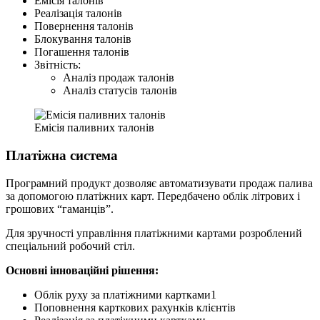
Емісія талонів
Реалізація талонів
Повернення талонів
Блокування талонів
Погашення талонів
Звітність:
Аналіз продаж талонів
Аналіз статусів талонів
Емісія паливних талонів
Платіжна система
Програмний продукт дозволяє автоматизувати продаж палива
за допомогою платіжних карт. Передбачено облік літрових і
грошових “гаманців”.
Для зручності управління платіжними картами розроблений
спеціальний робочий стіл.
Основні інноваційні рішення:
Облік руху за платіжними картками1
Поповнення карткових рахунків клієнтів