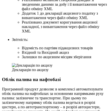
зведеними даними за добу і її вивантаження через
файл обміну XML
Додаток 1 до декларації акцизного податку з
вивантаження через файл обміну XML
Реалізовано документ коригування акцизної
накладної, з вивантаження через файл обміну
XML
Звітність:
Відомість по партіям підакцизних товарів
Вхідний та Вихідний акциз
Залишки по акцизним місцям зберігання
Декларація по акцизу
Облік палива на нафтобазі
Програмний продукт дозволяє в комплексі автоматизувати
облік палива на нафтобазах за основними напрямками руху
палива: залізничне та транспортне. При цьому по
залізничному напрямку облік палива ведеться в розрізі
цистерн, а по автотранспортному – в розрізі автоцистерн,