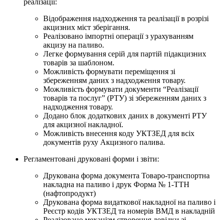
реалізації:
Відображення надходження та реалізації в розрізі
акцизних міст зберігання.
Реалізовано імпортні операції з урахуванням
акцизу на паливо.
Легке формування серій для партій підакцизних
товарів за шаблоном.
Можливість формувати переміщення зі
збереженням даних з надходження товару.
Можливість формувати документи “Реалізації
товарів та послуг” (РТУ) зі збереженням даних з
надходження товару.
Додано блок додаткових даних в документі РТУ
для акцизної накладної.
Можливість внесення коду УКТЗЕД для всіх
документів руху Акцизного палива.
Регламентовані друковані форми і звіти:
Друкована форма документа Товаро-транспортна
накладна на паливо і друк Форма № 1-ТТН
(нафтопродукт)
Друкована форма видаткової накладної на паливо і
Реєстр кодів УКТЗЕД та номерів ВМД в накладній
Реалізовано механізм створення довідки зі