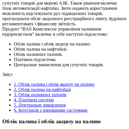
супутніх товарів для мережі АЗК. Також рішення включає
блок автоматизації нафтобаз. Звіти надають користувачеві
можливість відстежувати рух підакцизних товарів,
прогнозувати обсяг акцизного реєстраційного ліміту, будувати
регламентовану і фінансову звітність.
Продукт “BAS Комплексне управління паливним
підприємством” включає в себе наступні підсистеми:
Облік палива і облік акцизу на паливо.
Облік палива на нафтобазі.
Облік паливних талонів.
Платіжна підсистема.
Центральне замовлення для супутніх товарів.
Зміст
1.
Облік палива і облік акцизу на паливо
2.
Облік палива на нафтобазі
3.
Облік паливних талонів
4.
Платіжна система
5.
Центральне замовлення
6.
Інтеграція з зовнішніми системами
Облік палива і облік акцизу на паливо