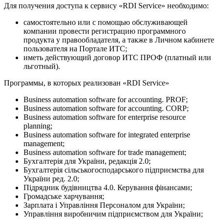
Для получения доступа к сервису «RDI Service» необходимо:
самостоятельно или с помощью обслуживающей
компании провести регистрацию программного
продукта у правообладателя, а также в Личном кабинете
пользователя на Портале ИТС;
иметь действующий договор ИТС ПРОФ (платный или
льготный).
Программы, в которых реализован «RDI Service»
Business automation software for accounting. PROF;
Business automation software for accounting. СORP;
Business automation software for enterprise resource
planning;
Business automation software for integrated enterprise
management;
Business automation software for trade management;
Бухгалтерія для України, редакція 2.0;
Бухгалтерія сільськогосподарського підприємства для
України ред. 2.0;
Підрядник будівництва 4.0. Керування фінансами;
Громадське харчування;
Зарплата і Управління Персоналом для України;
Управління виробничим підприємством для України;