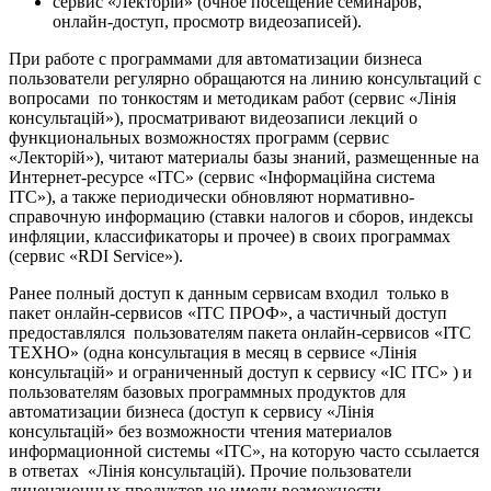
сервис «Лекторій» (очное посещение семинаров,
онлайн-доступ, просмотр видеозаписей).
При работе с программами для автоматизации бизнеса
пользователи регулярно обращаются на линию консультаций с
вопросами по тонкостям и методикам работ (сервис «Лінія
консультацій»), просматривают видеозаписи лекций о
функциональных возможностях программ (сервис
«Лекторій»), читают материалы базы знаний, размещенные на
Интернет-ресурсе «ІТС» (сервис «Інформаційна система
ІТС»), а также периодически обновляют нормативно-
справочную информацию (ставки налогов и сборов, индексы
инфляции, классификаторы и прочее) в своих программах
(сервис «RDI Service»).
Ранее полный доступ к данным сервисам входил только в
пакет онлайн-сервисов «ІТС ПРОФ», а частичный доступ
предоставлялся пользователям пакета онлайн-сервисов «ІТС
ТЕХНО» (одна консультация в месяц в сервисе «Лінія
консультацій» и ограниченный доступ к сервису «ІС ІТС» ) и
пользователям базовых программных продуктов для
автоматизации бизнеса (доступ к сервису «Лінія
консультацій» без возможности чтения материалов
информационной системы «ІТС», на которую часто ссылается
в ответах «Лінія консультацій). Прочие пользователи
лицензионных продуктов не имели возможности